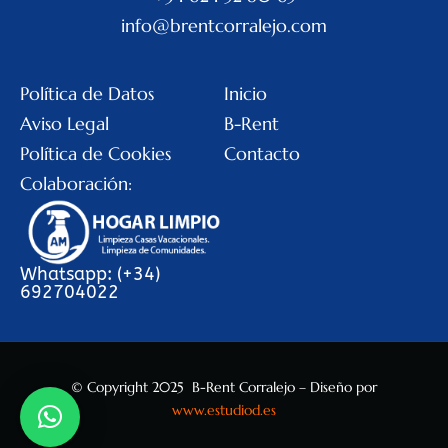
info@brentcorralejo.com
Política de Datos
Inicio
Aviso Legal
B-Rent
Política de Cookies
Contacto
Colaboración:
Whatsapp: (+34)
692704022
© Copyright 2025 B-Rent Corralejo – Diseño por
www.estudiod.es